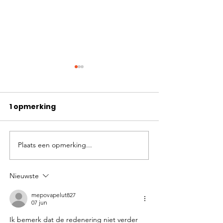
1 opmerking
Plaats een opmerking...
Koningsdag
openingstijde
Nieuwste
Aangepaste openingstijden feestdagen
mepovapelut827
07 jun
Ik bemerk dat de redenering niet verder 