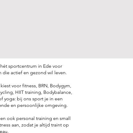
s hét sportcentrum in Ede voor
 die actief en gezond wil leven.
 kiest voor fitness, BRN, Bodygym,
ycling, HIIT training, Bodybalance,
f yoga: bij ons sport je in een
ende en persoonlijke omgeving.
en ook personal training en small
tness aan, zodat je altijd traint op
eau.