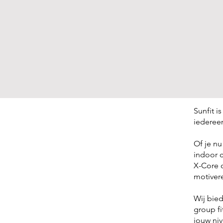
Sunfit i
iedereen
Of je nu
indoor c
X-Core o
motiver
Wij bied
group fi
jouw niv