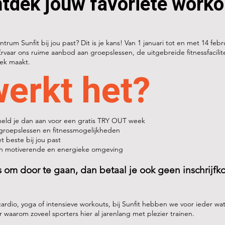
tdek jouw favoriete worko
ntrum Sunfit bij jou past? Dit is je kans! Van 1 januari tot en met 14 feb
Ervaar ons ruime aanbod aan groepslessen, de uitgebreide fitnessfacilit
iek maakt.
erkt het?
 meld je dan aan voor een gratis TRY OUT week
groepslessen en fitnessmogelijkheden
 beste bij jou past
en motiverende en energieke omgeving
s om door te gaan, dan betaal je ook geen inschrijfk
cardio, yoga of intensieve workouts, bij Sunfit hebben we voor ieder wa
 waarom zoveel sporters hier al jarenlang met plezier trainen.