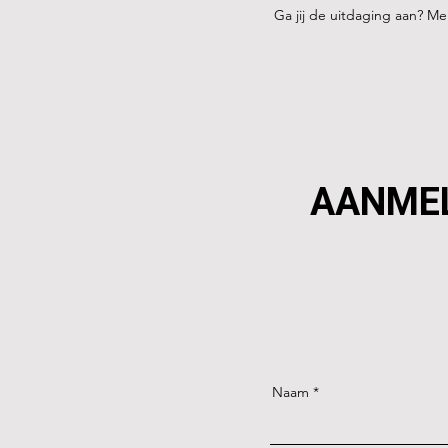
Ga jij de uitdaging aan? M
AANME
Naam