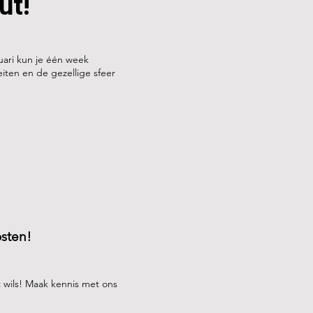
ut!
ruari kun je één week
eiten en de gezellige sfeer
osten!
t wils! Maak kennis met ons