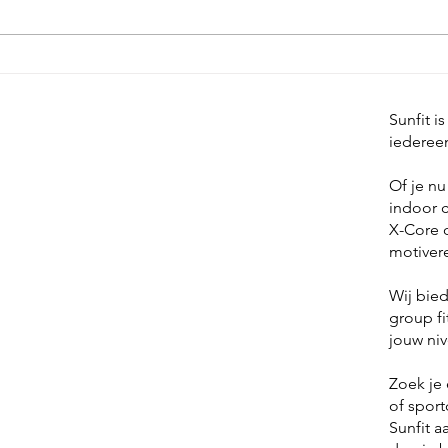
Kon
ope
Sunfit i
iedereen
Aangepaste openingstijden feestda
Of je nu
indoor c
X-Core o
motiver
Wij bied
group fi
jouw niv
Zoek je 
of sport
Sunfit a