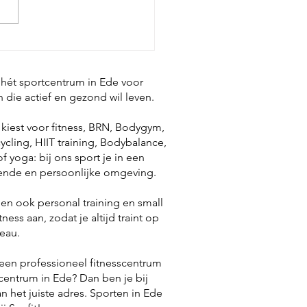
ingsdag
ningstijden
s hét sportcentrum in Ede voor
 die actief en gezond wil leven.
gen
 kiest voor fitness, BRN, Bodygym,
ycling, HIIT training, Bodybalance,
f yoga: bij ons sport je in een
ende en persoonlijke omgeving.
en ook personal training en small
tness aan, zodat je altijd traint op
eau.
een professioneel fitnesscentrum
centrum in Ede? Dan ben je bij
an het juiste adres. Sporten in Ede