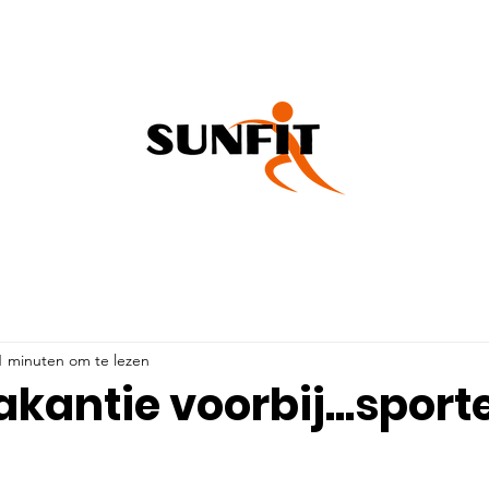
N
SUNFIT
ROOSTER
FYSIO
NIEUWS
1 minuten om te lezen
kantie voorbij...sport