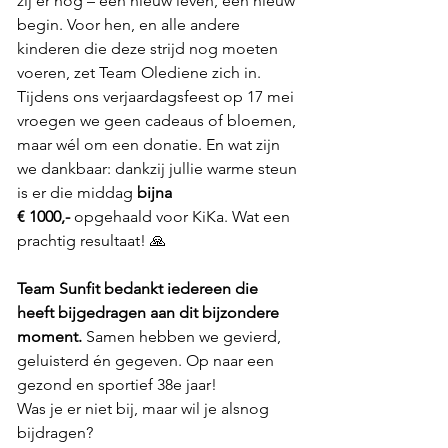
zij er nog – een nieuw leven, een nieuw 
begin. Voor hen, en alle andere 
kinderen die deze strijd nog moeten 
voeren, zet Team Olediene zich in.
Tijdens ons verjaardagsfeest op 17 mei 
vroegen we geen cadeaus of bloemen, 
maar wél om een donatie. En wat zijn 
we dankbaar: dankzij jullie warme steun 
is er die middag 
bijna 
€ 1000,-
 opgehaald voor KiKa. Wat een 
prachtig resultaat! 🙏
Team Sunfit bedankt iedereen die 
heeft bijgedragen aan dit bijzondere 
moment.
 Samen hebben we gevierd, 
geluisterd én gegeven. Op naar een 
gezond en sportief 38e jaar!
Was je er niet bij, maar wil je alsnog 
bijdragen? 