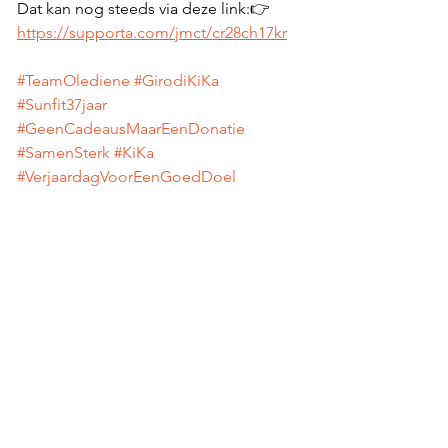
Dat kan nog steeds via deze link:👉 
https://supporta.com/jmct/cr28ch17kr
#TeamOlediene
#GirodiKiKa
#Sunfit37jaar
#GeenCadeausMaarEenDonatie
#SamenSterk
#KiKa
#VerjaardagVoorEenGoedDoel